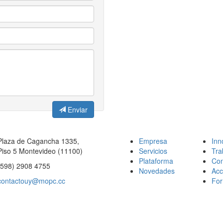
Enviar
Plaza de Cagancha 1335,
Empresa
Inn
Piso 5 Montevideo (11100)
Servicios
Tra
Plataforma
Con
(598) 2908 4755
Novedades
Acc
contactouy@mopc.cc
For